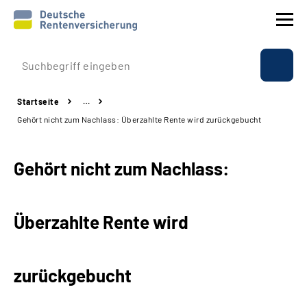
Prävention
Startseite
…
Reha
Gehört nicht zum Nachlass: Überzahlte Rente wird zurückgebucht
Rente
Gehört nicht zum Nachlass:
Beratung & Kontakt
Überzahlte Rente wird
Experten
Über uns & Presse
zurückgebucht
Online-Services