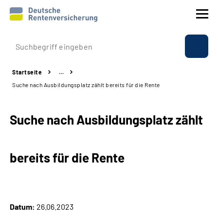
Prävention
Startseite
…
Reha
Suche nach Ausbildungsplatz zählt bereits für die Rente
Rente
Suche nach Ausbildungsplatz zählt
Beratung & Kontakt
bereits für die Rente
Experten
Über uns & Presse
Datum:
26.06.2023
Online-Services