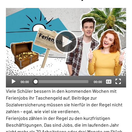
Suche
Language
Inhalte in Gebärdensprache (DGS)
Leichte Sprache
Keine
Deutsch
00:00
00:00
Mein Kundenportal
Viele Schüler bessern in den kommenden Wochen mit
Ferienjobs ihr Taschengeld auf. Beiträge zur
Sozialversicherung müssen sie hierfür in der Regel nicht
zahlen – egal, wie viel sie verdienen.
Ferienjobs zählen in der Regel zu den kurzfristigen
Beschäftigungen. Das sind Jobs, die im laufenden Jahr
nicht mehr als 70 Arbeitstage oder drei Monate am Stück