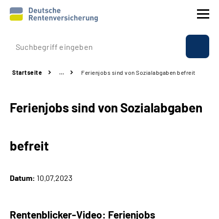
Prävention
Startseite
…
Ferienjobs sind von Sozialabgaben befreit
Reha
Ferienjobs sind von Sozialabgaben
Rente
Beratung & Kontakt
befreit
Experten
Datum:
10.07.2023
Über uns & Presse
Rentenblicker-Video: Ferienjobs
Online-Services