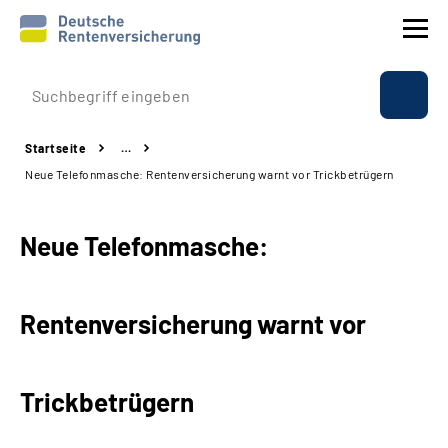
Prävention
Startseite
…
Reha
Neue Telefonmasche: Rentenversicherung warnt vor Trickbetrügern
Rente
Neue Telefonmasche:
Beratung & Kontakt
Rentenversicherung warnt vor
Experten
Über uns & Presse
Trickbetrügern
Online-Services