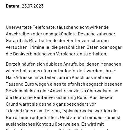
Datum:
25.07.2023
Suche
Unerwartete Telefonate, täuschend echt wirkende
Language
Anschreiben oder unangekündigte Besuche zuhause:
Getarnt als Mitarbeitende der Rentenversicherung
Inhalte in Gebärdensprache (DGS)
versuchen Kriminelle, die persönlichen Daten oder sogar
die Bankverbindung von Versicherten zu erhalten.
Leichte Sprache
Derzeit häufen sich dubiose Anrufe, bei denen Menschen
wiederholt angerufen und aufgefordert werden, ihre E-
Mail-Adresse mitzuteilen, um im Anschluss mehrere
Tausend Euro wegen eines telefonisch abgeschlossenen
Mein Kundenportal
Gewinnspiels an eine Anwaltskanzlei zu überweisen, so
die Deutsche Rentenversicherung Bund. Aus diesem
Grund warnt sie deshalb ganz besonders vor
Trickbetrügern am Telefon. Typischerweise werden die
Betroffenen aufgefordert, Geld auf ein fremdes, zumeist
ausländisches Konto zu überweisen. Es wird mit