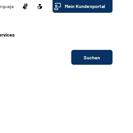
Mein Kundenportal
nguage
ervices
Suchen