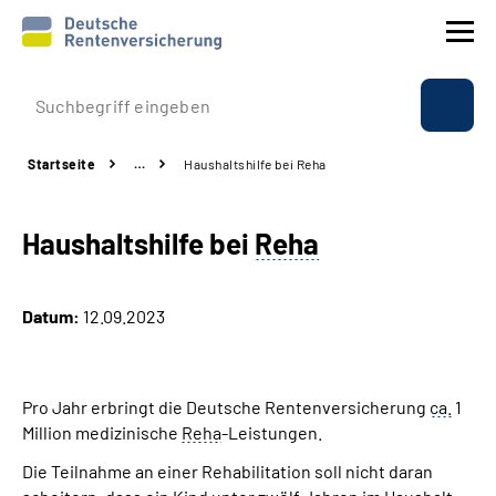
Prävention
Startseite
…
Haushaltshilfe bei Reha
Reha
Haushaltshilfe bei
Reha
Rente
Beratung & Kontakt
Datum:
12.09.2023
Experten
Pro Jahr erbringt die Deutsche Rentenversicherung
ca.
1
Über uns & Presse
Million medizinische
Reha
-Leistungen.
Die Teilnahme an einer Rehabilitation soll nicht daran
Online-Services