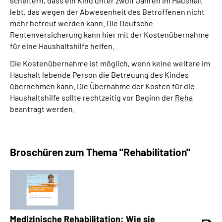
scheitern, dass ein Kind unter zwölf Jahren im Haushalt
lebt, das wegen der Abwesenheit des Betroffenen nicht
mehr betreut werden kann. Die Deutsche
Suche
Rentenversicherung kann hier mit der Kostenübernahme
für eine Haushaltshilfe helfen.
Language
Die Kostenübernahme ist möglich, wenn keine weitere im
Haushalt lebende Person die Betreuung des Kindes
Inhalte in Gebärdensprache (DGS)
übernehmen kann. Die Übernahme der Kosten für die
Haushaltshilfe sollte rechtzeitig vor Beginn der
Reha
Leichte Sprache
beantragt werden.
Mein Kundenportal
Broschüren zum Thema "Rehabilitation"
Medizinische Rehabilitation: Wie sie