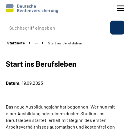
Prävention
Startseite
…
Start ins Berufsleben
Reha
Start ins Berufsleben
Rente
Beratung & Kontakt
Datum:
19.09.2023
Experten
Das neue Ausbildungsjahr hat begonnen: Wer nun mit
Über uns & Presse
einer Ausbildung oder einem dualen Studium ins
Berufsleben startet, erhält mit Beginn des ersten
Arbeitsverhältnisses automatisch und kostenfrei den
Online-Services