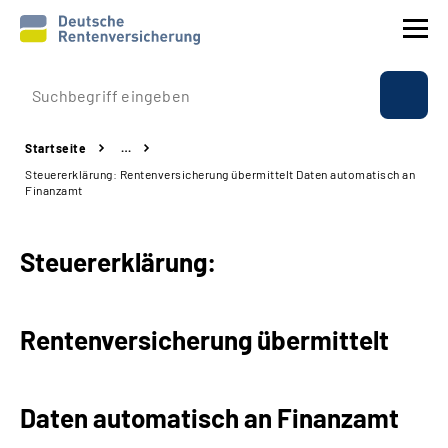
Prävention
Startseite
…
Reha
Steuererklärung: Rentenversicherung übermittelt Daten automatisch an
Finanzamt
Rente
Steuererklärung:
Beratung & Kontakt
Experten
Rentenversicherung übermittelt
Über uns & Presse
Daten automatisch an Finanzamt
Online-Services