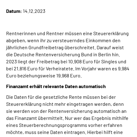
Datum:
14.12.2023
Suche
Language
Rentnerinnen und Rentner müssen eine Steuererklärung
abgeben, wenn ihr zu versteuerndes Einkommen den
jährlichen Grundfreibetrag überschreitet. Darauf weist
Inhalte in Gebärdensprache (DGS)
die Deutsche Rentenversicherung Bund in Berlin hin.
2023 liegt der Freibetrag bei 10.908 Euro für Singles und
Leichte Sprache
bei 21.816 Euro für Verheiratete. Im Vorjahr waren es 9.984
Euro beziehungsweise 19.968 Euro.
Finanzamt erhält relevante Daten automatisch
Mein Kundenportal
Die Daten für die gesetzliche Rente müssen bei der
Steuererklärung nicht mehr eingetragen werden, denn
sie werden von der Rentenversicherung automatisch an
das Finanzamt übermittelt. Nur wer das Ergebnis mithilfe
eines Steuerberechnungsprogramms vorher erfahren
möchte, muss seine Daten eintragen. Hierbei hilft eine