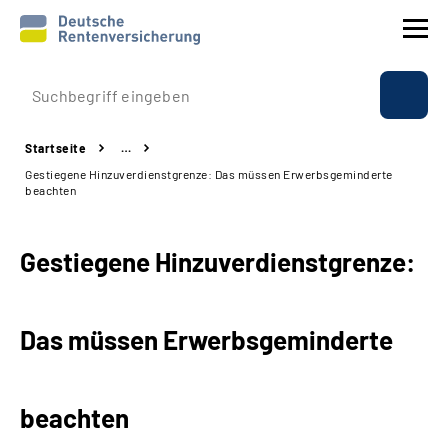
Prävention
Startseite
…
Reha
Gestiegene Hinzuverdienstgrenze: Das müssen Erwerbsgeminderte
beachten
Rente
Gestiegene Hinzuverdienstgrenze:
Beratung & Kontakt
Experten
Das müssen Erwerbsgeminderte
Über uns & Presse
beachten
Online-Services