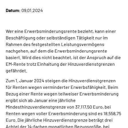
Datum:
09.01.2024
Suche
Language
Wer eine Erwerbsminderungsrente bezieht, kann einer
Beschäftigung oder selbständigen Tätigkeit nur im
Rahmen des festgestellten Leistungsvermögens
Inhalte in Gebärdensprache (DGS)
nachgehen, auf dem die Erwerbsminderungsrente
basiert. Wird dies nicht beachtet, ist der Anspruch auf die
Leichte Sprache
EM-Rente trotz Einhaltung der Hinzuverdienstgrenzen
gefährdet.
Zum 1. Januar 2024 steigen die Hinzuverdienstgrenzen
Mein Kundenportal
für Renten wegen verminderter Erwerbsfähigkeit. Beim
Bezug einer Rente wegen teilweiser Erwerbsminderung
ergibt sich ab Januar eine jährliche
Mindesthinzuverdienstgrenze von 37.117,50 Euro, bei
Renten wegen voller Erwerbsminderung sind es 18.558,75
Euro. Die jährliche Hinzuverdienstgrenze beträgt drei
Achtel der 14-fachen monatlichen Bezugsgröße, bei