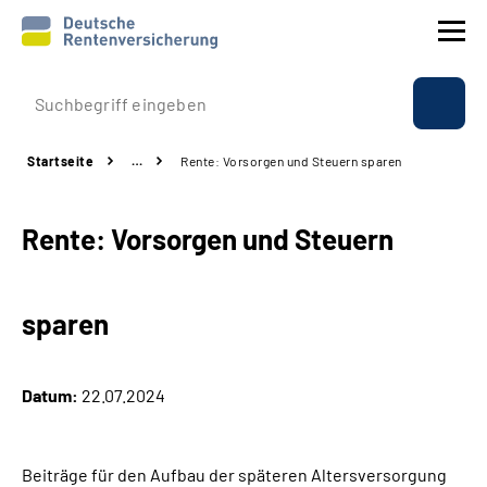
Prävention
Startseite
…
Rente: Vorsorgen und Steuern sparen
Reha
Rente: Vorsorgen und Steuern
Rente
Beratung & Kontakt
sparen
Experten
Datum:
22.07.2024
Über uns & Presse
Beiträge für den Aufbau der späteren Altersversorgung
Online-Services