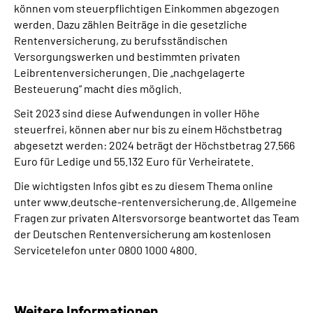
können vom steuerpflichtigen Einkommen abgezogen
werden. Dazu zählen Beiträge in die gesetzliche
Suche
Rentenversicherung, zu berufsständischen
Versorgungswerken und bestimmten privaten
Language
Leibrentenversicherungen. Die „nachgelagerte
Besteuerung“ macht dies möglich.
Inhalte in Gebärdensprache (DGS)
Seit 2023 sind diese Aufwendungen in voller Höhe
steuerfrei, können aber nur bis zu einem Höchstbetrag
abgesetzt werden: 2024 beträgt der Höchstbetrag 27.566
Leichte Sprache
Euro für Ledige und 55.132 Euro für Verheiratete.
Die wichtigsten Infos gibt es zu diesem Thema online
unter www.deutsche-rentenversicherung.de. Allgemeine
Mein Kundenportal
Fragen zur privaten Altersvorsorge beantwortet das Team
der Deutschen Rentenversicherung am kostenlosen
Servicetelefon unter 0800 1000 4800.
Weitere Informationen