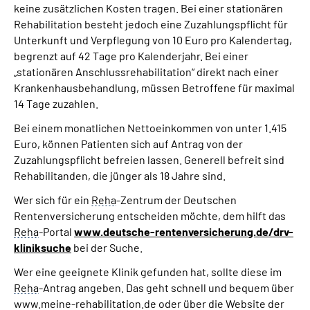
keine zusätzlichen Kosten tragen. Bei einer stationären
Rehabilitation besteht jedoch eine Zuzahlungspflicht für
Suche
Unterkunft und Verpflegung von 10 Euro pro Kalendertag,
begrenzt auf 42 Tage pro Kalenderjahr. Bei einer
Language
„stationären Anschlussrehabilitation“ direkt nach einer
Krankenhausbehandlung, müssen Betroffene für maximal
14 Tage zuzahlen.
Inhalte in Gebärdensprache (DGS)
Bei einem monatlichen Nettoeinkommen von unter 1.415
Euro, können Patienten sich auf Antrag von der
Leichte Sprache
Zuzahlungspflicht befreien lassen. Generell befreit sind
Rehabilitanden, die jünger als 18 Jahre sind.
Wer sich für ein
Reha
-Zentrum der Deutschen
Mein Kundenportal
Rentenversicherung entscheiden möchte, dem hilft das
Reha
-Portal
www.deutsche-rentenversicherung.de/drv-
kliniksuche
bei der Suche.
Wer eine geeignete Klinik gefunden hat, sollte diese im
Reha
-Antrag angeben. Das geht schnell und bequem über
www.meine-rehabilitation.de oder über die Website der