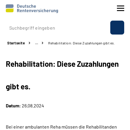
Prävention
Startseite
…
Rehabilitation: Diese Zuzahlungen gibt es.
Reha
Rehabilitation: Diese Zuzahlungen
Rente
Beratung & Kontakt
gibt es.
Experten
Datum:
26.08.2024
Über uns & Presse
Bei einer ambulanten Reha müssen die Rehabilitanden
Online-Services