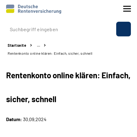
Prävention
Startseite
…
Reha
Rentenkonto online klären: Einfach, sicher, schnell
Rente
Rentenkonto online klären: Einfach,
Beratung & Kontakt
sicher, schnell
Experten
Über uns & Presse
Datum:
30.09.2024
Online-Services