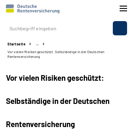
Prävention
Startseite
…
Reha
Vor vielen Risiken geschützt: Selbständige in der Deutschen
Rentenversicherung
Rente
Vor vielen Risiken geschützt:
Beratung & Kontakt
Experten
Selbständige in der Deutschen
Über uns & Presse
Rentenversicherung
Online-Services