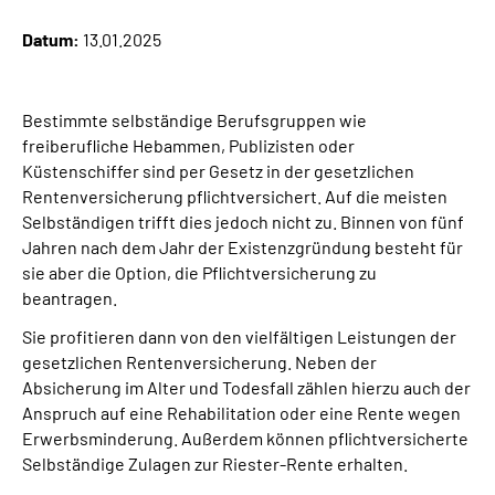
Datum:
13.01.2025
Suche
Language
Bestimmte selbständige Berufsgruppen wie
freiberufliche Hebammen, Publizisten oder
Küstenschiffer sind per Gesetz in der gesetzlichen
Inhalte in Gebärdensprache (DGS)
Rentenversicherung pflichtversichert. Auf die meisten
Selbständigen trifft dies jedoch nicht zu. Binnen von fünf
Leichte Sprache
Jahren nach dem Jahr der Existenzgründung besteht für
sie aber die Option, die Pflichtversicherung zu
beantragen.
Mein Kundenportal
Sie profitieren dann von den vielfältigen Leistungen der
gesetzlichen Rentenversicherung. Neben der
Absicherung im Alter und Todesfall zählen hierzu auch der
Anspruch auf eine Rehabilitation oder eine Rente wegen
Erwerbsminderung. Außerdem können pflichtversicherte
Selbständige Zulagen zur Riester-Rente erhalten.