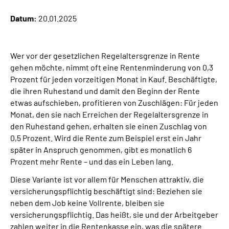
Datum:
20.01.2025
Suche
Language
Wer vor der gesetzlichen Regelaltersgrenze in Rente
gehen möchte, nimmt oft eine Rentenminderung von 0,3
Prozent für jeden vorzeitigen Monat in Kauf. Beschäftigte,
Inhalte in Gebärdensprache (DGS)
die ihren Ruhestand und damit den Beginn der Rente
etwas aufschieben, profitieren von Zuschlägen: Für jeden
Leichte Sprache
Monat, den sie nach Erreichen der Regelaltersgrenze in
den Ruhestand gehen, erhalten sie einen Zuschlag von
0,5 Prozent. Wird die Rente zum Beispiel erst ein Jahr
später in Anspruch genommen, gibt es monatlich 6
Mein Kundenportal
Prozent mehr Rente – und das ein Leben lang.
Diese Variante ist vor allem für Menschen attraktiv, die
versicherungspflichtig beschäftigt sind: Beziehen sie
neben dem Job keine Vollrente, bleiben sie
versicherungspflichtig. Das heißt, sie und der Arbeitgeber
zahlen weiter in die Rentenkasse ein, was die spätere