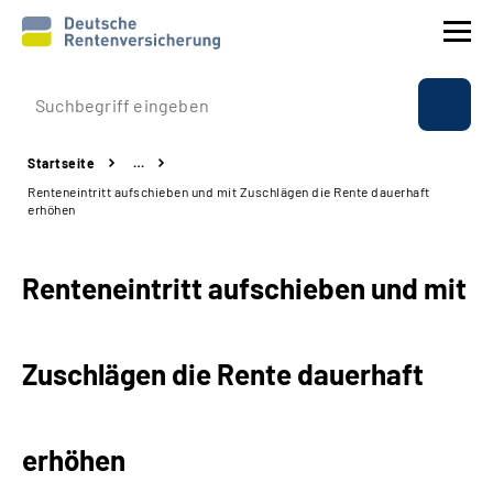
Prävention
Startseite
…
Reha
Renteneintritt aufschieben und mit Zuschlägen die Rente dauerhaft
erhöhen
Rente
Renteneintritt aufschieben und mit
Beratung & Kontakt
Experten
Zuschlägen die Rente dauerhaft
Über uns & Presse
erhöhen
Online-Services