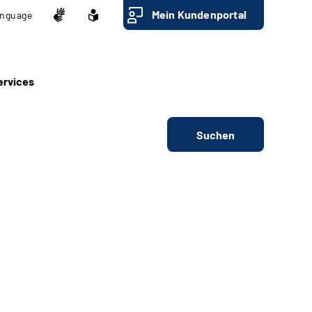
Mein Kundenportal
nguage
ervices
Suchen