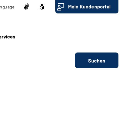
Mein Kundenportal
nguage
ervices
Suchen