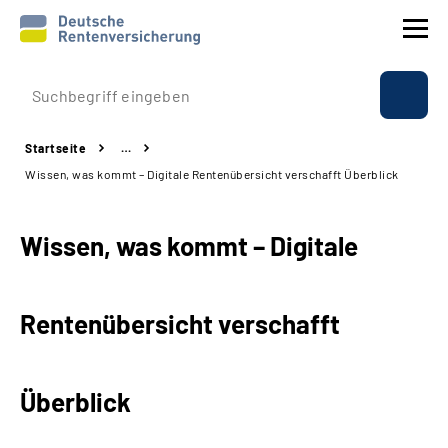
Prävention
Startseite
…
Reha
Wissen, was kommt – Digitale Rentenübersicht verschafft Überblick
Rente
Wissen, was kommt – Digitale
Beratung & Kontakt
Rentenübersicht verschafft
Experten
Über uns & Presse
Überblick
Online-Services