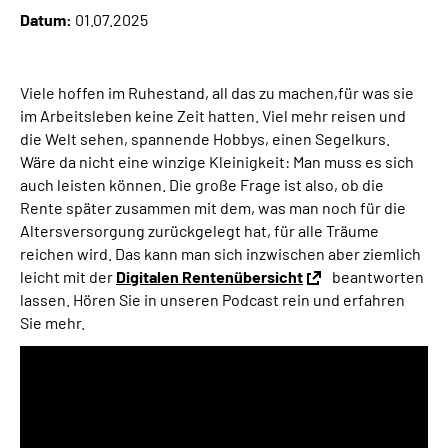
Datum:
01.07.2025
Suche
Viele hoffen im Ruhestand, all das zu machen,für was sie
Language
im Arbeitsleben keine Zeit hatten. Viel mehr reisen und
die Welt sehen, spannende Hobbys, einen Segelkurs.
Inhalte in Gebärdensprache (DGS)
Wäre da nicht eine winzige Kleinigkeit: Man muss es sich
auch leisten können. Die große Frage ist also, ob die
Rente später zusammen mit dem, was man noch für die
Leichte Sprache
Altersversorgung zurückgelegt hat, für alle Träume
reichen wird. Das kann man sich inzwischen aber ziemlich
leicht mit der
Digitalen Rentenübersicht
beantworten
Mein Kundenportal
lassen. Hören Sie in unseren Podcast rein und erfahren
Sie mehr.
Audio-
Player