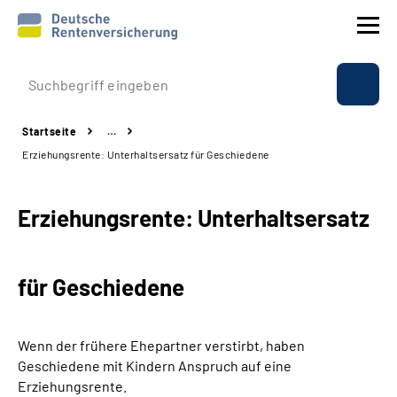
Prävention
Startseite
…
Reha
Erziehungsrente: Unterhaltsersatz für Geschiedene
Rente
Erziehungsrente: Unterhaltsersatz
Beratung & Kontakt
für Geschiedene
Experten
Über uns & Presse
Wenn der frühere Ehepartner verstirbt, haben
Geschiedene mit Kindern Anspruch auf eine
Erziehungsrente.
Online-Services