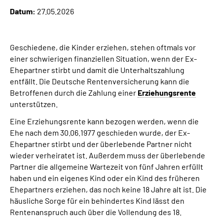
Datum:
27.05.2026
Suche
Geschiedene, die Kinder erziehen, stehen oftmals vor
Language
einer schwierigen finanziellen Situation, wenn der Ex-
Ehepartner stirbt und damit die Unterhaltszahlung
Inhalte in Gebärdensprache (DGS)
entfällt. Die Deutsche Rentenversicherung kann die
Betroffenen durch die Zahlung einer
Erziehungsrente
Leichte Sprache
unterstützen.
Eine Erziehungsrente kann bezogen werden, wenn die
Ehe nach dem 30.06.1977 geschieden wurde, der Ex-
Ehepartner stirbt und der überlebende Partner nicht
Mein Kundenportal
wieder verheiratet ist. Außerdem muss der überlebende
Partner die allgemeine Wartezeit von fünf Jahren erfüllt
haben und ein eigenes Kind oder ein Kind des früheren
Ehepartners erziehen, das noch keine 18 Jahre alt ist. Die
häusliche Sorge für ein behindertes Kind lässt den
Rentenanspruch auch über die Vollendung des 18.