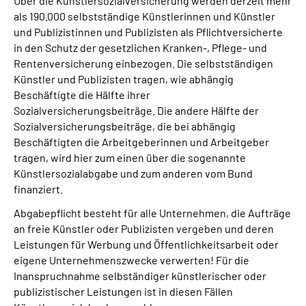
Über die Künstlersozialversicherung werden derzeit mehr
als 190.000 selbstständige Künstlerinnen und Künstler
und Publizistinnen und Publizisten als Pflichtversicherte
Suche
in den Schutz der gesetzlichen Kranken-, Pflege- und
Rentenversicherung einbezogen. Die selbstständigen
Language
Künstler und Publizisten tragen, wie abhängig
Beschäftigte die Hälfte ihrer
Inhalte in Gebärdensprache (DGS)
Sozialversicherungsbeiträge. Die andere Hälfte der
Sozialversicherungsbeiträge, die bei abhängig
Beschäftigten die Arbeitgeberinnen und Arbeitgeber
Leichte Sprache
tragen, wird hier zum einen über die sogenannte
Künstlersozialabgabe und zum anderen vom Bund
finanziert.
Mein Kundenportal
Abgabepflicht besteht für alle Unternehmen, die Aufträge
an freie Künstler oder Publizisten vergeben und deren
Leistungen für Werbung und Öffentlichkeitsarbeit oder
eigene Unternehmenszwecke verwerten! Für die
Inanspruchnahme selbständiger künstlerischer oder
publizistischer Leistungen ist in diesen Fällen