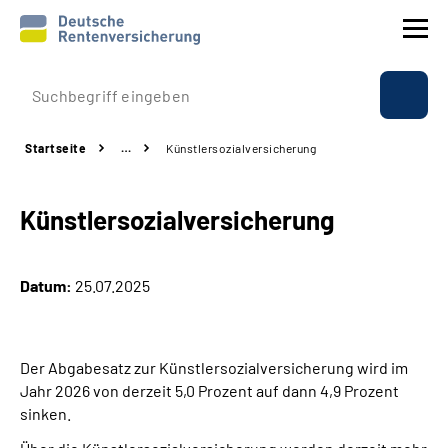
Prävention
Startseite
…
Künstlersozialversicherung
Reha
Künstlersozialversicherung
Rente
Beratung & Kontakt
Datum:
25.07.2025
Experten
Der Abgabesatz zur Künstlersozialversicherung wird im
Über uns & Presse
Jahr 2026 von derzeit 5,0 Prozent auf dann 4,9 Prozent
sinken.
Online-Services