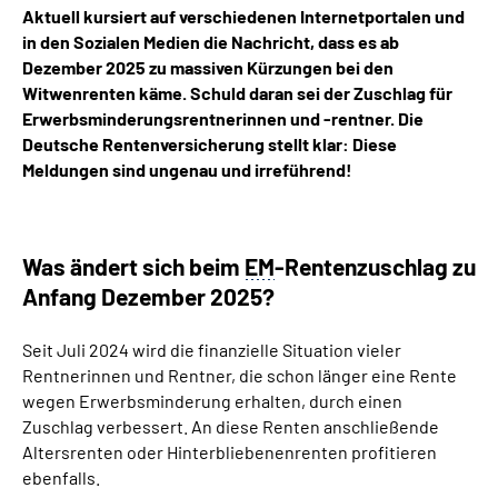
Aktuell kursiert auf verschiedenen Internetportalen und
in den Sozialen Medien die Nachricht, dass es ab
Suche
Dezember 2025 zu massiven Kürzungen bei den
Witwenrenten käme. Schuld daran sei der Zuschlag für
Language
Erwerbsminderungsrentnerinnen und -rentner. Die
Deutsche Rentenversicherung stellt klar: Diese
Meldungen sind ungenau und irreführend!
Inhalte in Gebärdensprache (DGS)
Leichte Sprache
Was ändert sich beim
EM
-Rentenzuschlag zu
Anfang Dezember 2025?
Mein Kundenportal
Seit Juli 2024 wird die finanzielle Situation vieler
Rentnerinnen und Rentner, die schon länger eine Rente
wegen Erwerbsminderung erhalten, durch einen
Zuschlag verbessert. An diese Renten anschließende
Altersrenten oder Hinterbliebenenrenten profitieren
ebenfalls.