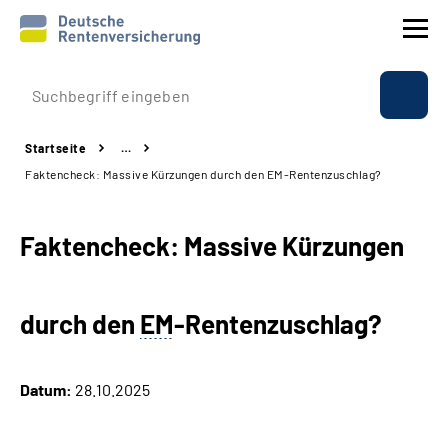
Prävention
Startseite
…
Reha
Faktencheck: Massive Kürzungen durch den EM-Rentenzuschlag?
Rente
Faktencheck: Massive Kürzungen
Beratung & Kontakt
durch den
EM
-Rentenzuschlag?
Experten
Über uns & Presse
Datum:
28.10.2025
Online-Services