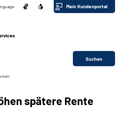
Mein Kundenportal
nguage
ervices
Suchen
erhaft
öhen spätere Rente