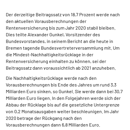
Suche
Der derzeitige Beitragssatz von 18,7 Prozent werde nach
den aktuellen Vorausberechnungen der
Rentenversicherung bis zum Jahr 2020 stabil bleiben.
Language
Dies teilte Alexander Gunkel, Vorsitzender des
Bundesvorstandes, in seinem Bericht an die heute in
Inhalte in Gebärdensprache (DGS)
Bremen tagende Bundesvertreterversammlung mit. Um
die Mindest-Nachhaltigkeitsrücklage in der
Leichte Sprache
Rentenversicherung einhalten zu können, sei der
Beitragssatz dann voraussichtlich ab 2021 anzuheben.
Die Nachhaltigkeitsrücklage werde nach den
Vorausberechnungen bis Ende des Jahres um rund 3,3
Mein Kundenportal
Milliarden Euro sinken, so Gunkel. Sie werde dann bei 30,7
Milliarden Euro liegen. In den Folgejahren werde sich der
Abbau der Rücklage bis auf die gesetzliche Untergrenze
von 0,2 Monatsausgaben weiter beschleunigen. Im Jahr
2020 betrage der Rückgang nach den
Vorausberechnungen dann 6,8 Milliarden Euro.