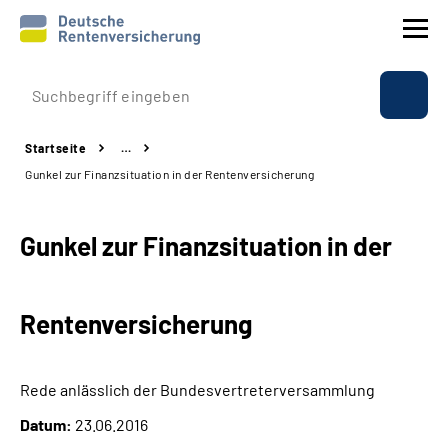
Prävention
Startseite
…
Reha
Gunkel zur Finanzsituation in der Rentenversicherung
Rente
Gunkel zur Finanzsituation in der
Beratung & Kontakt
Rentenversicherung
Experten
Über uns & Presse
Rede anlässlich der Bundesvertreterversammlung
Datum:
23.06.2016
Online-Services