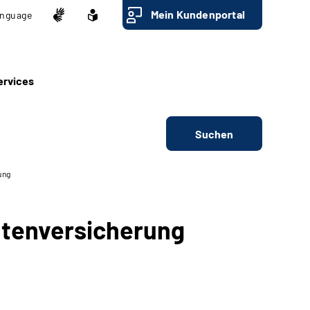
Mein Kundenportal
nguage
ervices
Suchen
ung
ntenversicherung