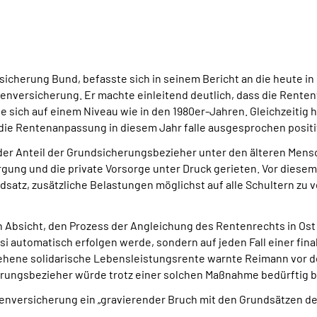
icherung Bund, befasste sich in seinem Bericht an die heute
tenversicherung. Er machte einleitend deutlich, dass die Rente
ge sich auf einem Niveau wie in den 1980er-Jahren. Gleichzeit
die Rentenanpassung in diesem Jahr falle ausgesprochen positi
der Anteil der Grundsicherungsbezieher unter den älteren Mensc
gung und die private Vorsorge unter Druck gerieten. Vor diesem 
atz, zusätzliche Belastungen möglichst auf alle Schultern zu v
n Absicht, den Prozess der Angleichung des Rentenrechts in Ost
i automatisch erfolgen werde, sondern auf jeden Fall einer fi
esehene solidarische Lebensleistungsrente warnte Reimann vor d
rungsbezieher würde trotz einer solchen Maßnahme bedürftig b
enversicherung ein „gravierender Bruch mit den Grundsätzen d