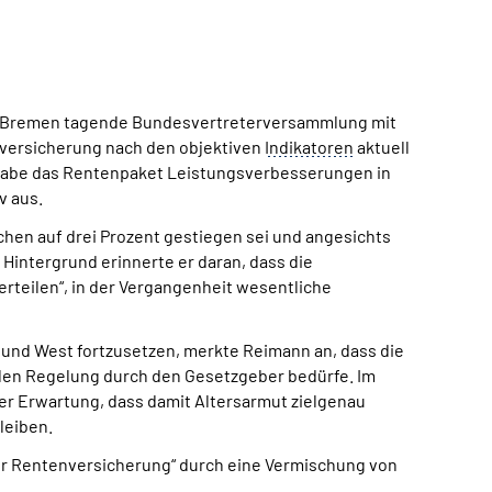
 in Bremen tagende Bundesvertreterversammlung mit
nversicherung nach den objektiven
Indikatoren
aktuell
ig habe das Rentenpaket Leistungsverbesserungen in
v aus.
hen auf drei Prozent gestiegen sei und angesichts
Hintergrund erinnerte er daran, dass die
erteilen“, in der Vergangenheit wesentliche
 und West fortzusetzen, merkte Reimann an, dass die
nalen Regelung durch den Gesetzgeber bedürfe. Im
er Erwartung, dass damit Altersarmut zielgenau
leiben.
er Rentenversicherung“ durch eine Vermischung von