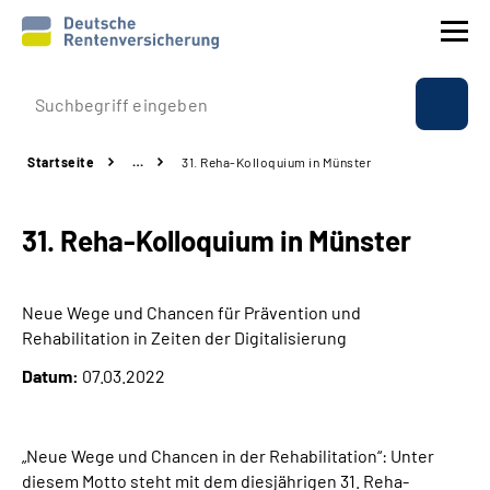
Prävention
Startseite
…
31. Reha-Kolloquium in Münster
Reha
31. Reha-Kolloquium in Münster
Rente
Beratung & Kontakt
Neue Wege und Chancen für Prävention und
Rehabilitation in Zeiten der Digitalisierung
Experten
Datum:
07.03.2022
Über uns & Presse
„Neue Wege und Chancen in der Rehabilitation“: Unter
diesem Motto steht mit dem diesjährigen 31.
Reha
-
Online-Services