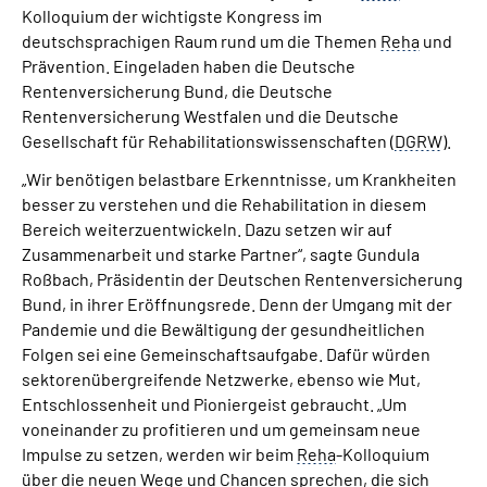
Kolloquium der wichtigste Kongress im
deutschsprachigen Raum rund um die Themen
Reha
und
Suche
Prävention. Eingeladen haben die Deutsche
Rentenversicherung Bund, die Deutsche
Language
Rentenversicherung Westfalen und die Deutsche
Gesellschaft für Rehabilitationswissenschaften (
DGRW
).
Inhalte in Gebärdensprache (DGS)
„Wir benötigen belastbare Erkenntnisse, um Krankheiten
besser zu verstehen und die Rehabilitation in diesem
Leichte Sprache
Bereich weiterzuentwickeln. Dazu setzen wir auf
Zusammenarbeit und starke Partner“, sagte Gundula
Roßbach, Präsidentin der Deutschen Rentenversicherung
Bund, in ihrer Eröffnungsrede. Denn der Umgang mit der
Mein Kundenportal
Pandemie und die Bewältigung der gesundheitlichen
Folgen sei eine Gemeinschaftsaufgabe. Dafür würden
sektorenübergreifende Netzwerke, ebenso wie Mut,
Entschlossenheit und Pioniergeist gebraucht. „Um
voneinander zu profitieren und um gemeinsam neue
Impulse zu setzen, werden wir beim
Reha
-Kolloquium
über die neuen Wege und Chancen sprechen, die sich