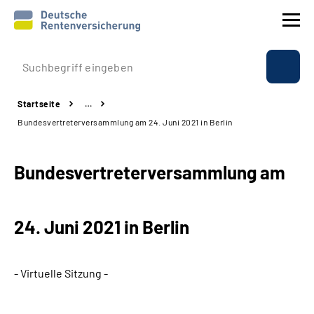
Prävention
Startseite
…
Reha
Bundesvertreterversammlung am 24. Juni 2021 in Berlin
Rente
Bundesvertreterversammlung am
Beratung & Kontakt
24. Juni 2021 in Berlin
Experten
Über uns & Presse
- Virtuelle Sitzung -
Online-Services