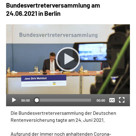
Bundesvertreter­versammlung am
24.06.2021 in Berlin
Suche
Language
Inhalte in Gebärdensprache (DGS)
Leichte Sprache
Keine
Mein Kundenportal
Deutsch
00:00
00:00
Die Bundesvertreterversammlung der Deutschen
Rentenversicherung tagte am 24. Juni 2021.
Aufgrund der immer noch anhaltenden Corona-