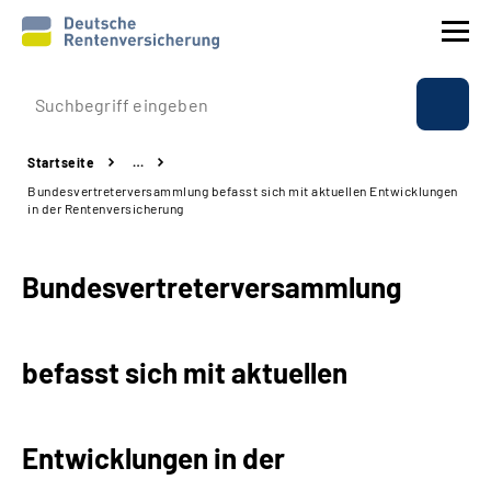
Prävention
Startseite
…
Reha
Bundesvertreterversammlung befasst sich mit aktuellen Entwicklungen
in der Rentenversicherung
Rente
Bundesvertreterversammlung
Beratung & Kontakt
Experten
befasst sich mit aktuellen
Über uns & Presse
Entwicklungen in der
Online-Services