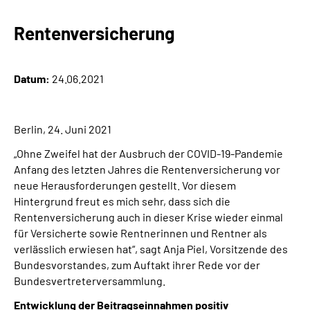
Rentenversicherung
Suche
Language
Datum:
24.06.2021
Inhalte in Gebärdensprache (DGS)
Berlin, 24. Juni 2021
Leichte Sprache
„Ohne Zweifel hat der Ausbruch der COVID-19-Pandemie
Anfang des letzten Jahres die Rentenversicherung vor
neue Herausforderungen gestellt. Vor diesem
Hintergrund freut es mich sehr, dass sich die
Mein Kundenportal
Rentenversicherung auch in dieser Krise wieder einmal
für Versicherte sowie Rentnerinnen und Rentner als
verlässlich erwiesen hat“, sagt Anja Piel, Vorsitzende des
Bundesvorstandes, zum Auftakt ihrer Rede vor der
Bundesvertreterversammlung.
Entwicklung der Beitragseinnahmen positiv