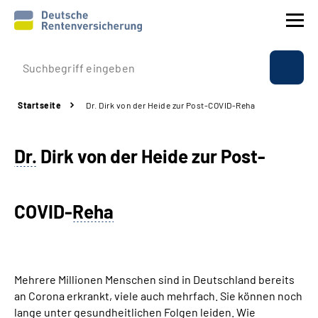
Prävention
Startseite
Dr. Dirk von der Heide zur Post-COVID-Reha
Reha
Dr.
Dirk von der Heide zur Post-
Rente
Beratung & Kontakt
COVID-
Reha
Experten
Über uns & Presse
Mehrere Millionen Menschen sind in Deutschland bereits
an Corona erkrankt, viele auch mehrfach. Sie können noch
lange unter gesundheitlichen Folgen leiden. Wie
Online-Services