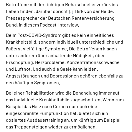
Betroffene mit der richtigen
Reha
schneller zurück ins
Leben finden, darüber spricht
Dr.
Dirk von der Heide,
Suche
Pressesprecher der Deutschen Rentenversicherung
Bund, in diesem Podcast-Interview.
Language
Beim Post-COVID-Syndrom gibt es kein einheitliches
Krankheitsbild, sondern individuell unterschiedliche und
Inhalte in Gebärdensprache (DGS)
äußerst vielfältige Symptome. Die Betroffenen klagen
unter anderem über anhaltende Müdigkeit, über
Leichte Sprache
Erschöpfung, Herzprobleme, Konzentrationsschwäche
und Luftnot. Und auch die Seele kann leiden:
Angststörungen und Depressionen gehören ebenfalls zu
den häufigen Symptomen.
Mein Kundenportal
Bei einer Rehabilitation wird die Behandlung immer auf
das individuelle Krankheitsbild zugeschnitten. Wenn zum
Beispiel das Herz nach Corona nur noch eine
eingeschränkte Pumpfunktion hat, bietet sich ein
dosiertes Ausdauertraining an, um künftig zum Beispiel
das Treppensteigen wieder zu ermöglichen.