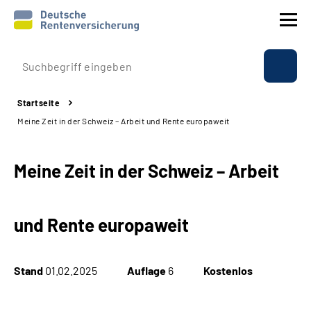
Prävention
Startseite
Reha
Meine Zeit in der Schweiz – Arbeit und Rente europaweit
Rente
Meine Zeit in der Schweiz – Arbeit
Beratung & Kontakt
und Rente europaweit
Experten
Über uns & Presse
Stand
01.02.2025
Auflage
6
Kostenlos
Online-Services