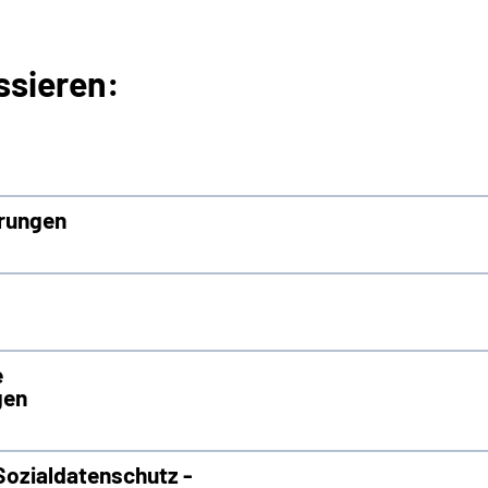
ssieren:
erungen
e
gen
Sozialdatenschutz -