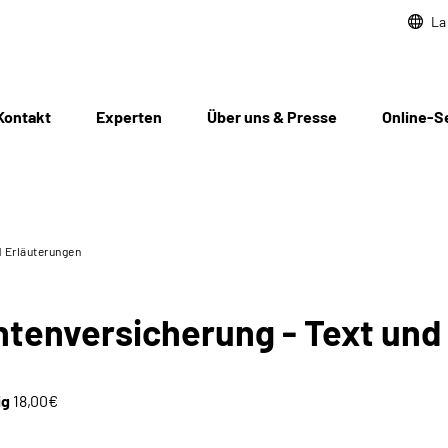
La
Kontakt
Experten
Über uns & Presse
Online-S
d Erläuterungen
nten­versicherung - Text un
ig
18,00€