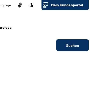
Mein Kundenportal
nguage
ervices
Suchen