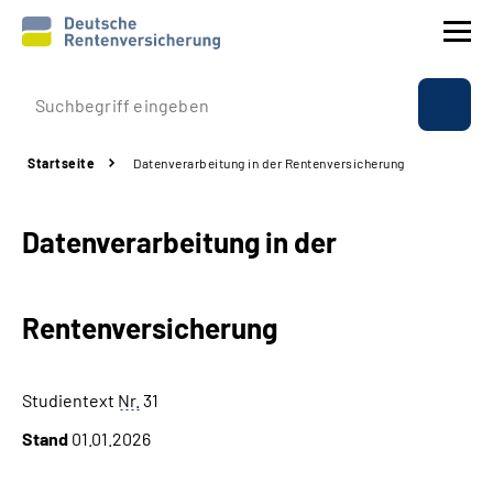
Prävention
Startseite
Datenverarbeitung in der Rentenversicherung
Reha
Datenverarbeitung in der
Rente
Beratung & Kontakt
Rentenversicherung
Experten
Studientext
Nr.
31
Über uns & Presse
Stand
01.01.2026
Online-Services