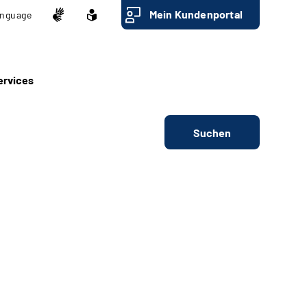
Mein Kundenportal
nguage
ervices
Suchen