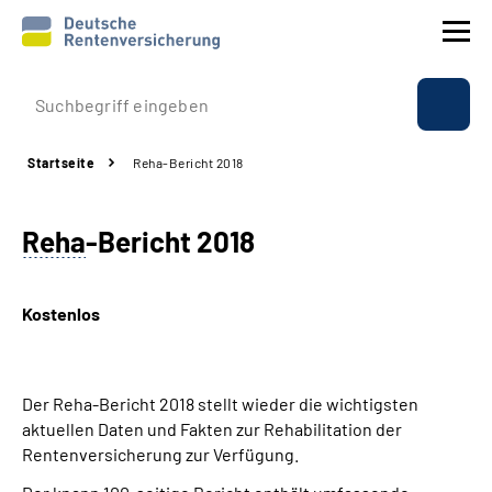
Prävention
Startseite
Reha-Bericht 2018
Reha
Reha
-Bericht 2018
Rente
Beratung & Kontakt
Kostenlos
Experten
Der Reha-Bericht 2018 stellt wieder die wichtigsten
Über uns & Presse
aktuellen Daten und Fakten zur Rehabilitation der
Rentenversicherung zur Verfügung.
Online-Services