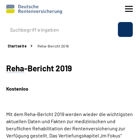
Prävention
Startseite
Reha-Bericht 2019
Reha
Reha
-Bericht 2019
Rente
Beratung & Kontakt
Kostenlos
Experten
Mit dem Reha-Bericht 2019 werden wieder die wichtigsten
Über uns & Presse
aktuellen Daten und Fakten zur medizinischen und
beruflichen Rehabilitation der Rentenversicherung zur
Verfügung gestellt. Das Vertiefungskapitel „Im Fokus“
Online-Services