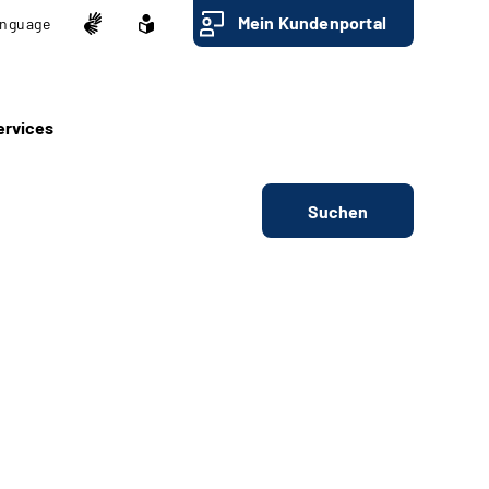
Mein Kundenportal
nguage
ervices
Suchen