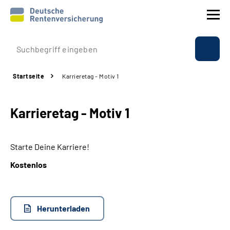
Prävention
Startseite
Karrieretag - Motiv 1
Reha
Karrieretag - Motiv 1
Rente
Beratung & Kontakt
Starte Deine Karriere!
Kostenlos
Experten
Über uns & Presse
Herunterladen
Online-Services