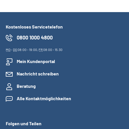
Suche
Kostenloses Servicetelefon
Language
0800 1000 4800
Inhalte in Gebärdensprache (DGS)
MO
-
DO
08:00 - 19:00,
FR
08:00 - 15:30
Leichte Sprache
Mein Kundenportal
Nachricht schreiben
Mein Kundenportal
Beratung
Alle Kontaktmöglichkeiten
Folgen und Teilen