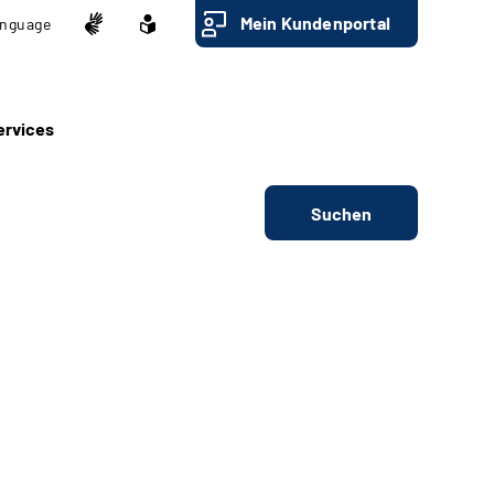
Mein Kundenportal
nguage
ervices
Suchen