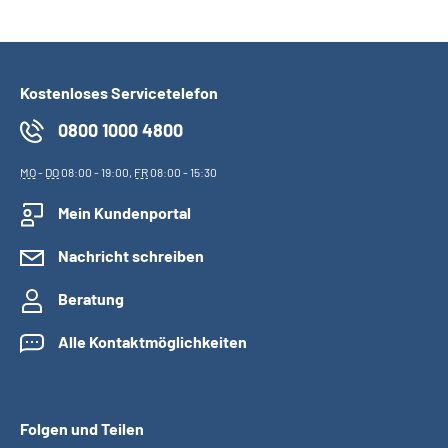
Suche
Kostenloses Servicetelefon
Language
0800 1000 4800
Inhalte in Gebärdensprache (DGS)
MO
-
DO
08:00 - 19:00,
FR
08:00 - 15:30
Leichte Sprache
Mein Kundenportal
Nachricht schreiben
Mein Kundenportal
Beratung
Alle Kontaktmöglichkeiten
Folgen und Teilen