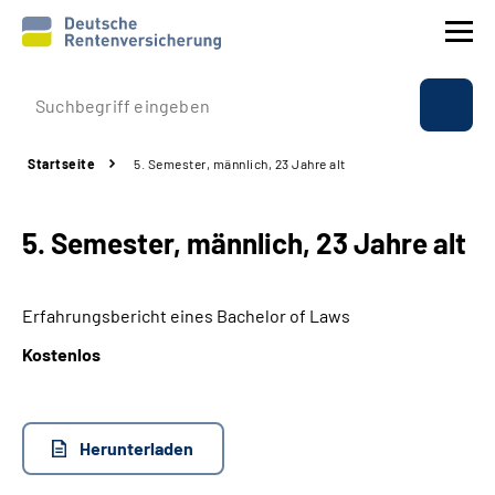
Prävention
Startseite
5. Semester, männlich, 23 Jahre alt
Reha
5. Semester, männlich, 23 Jahre alt
Rente
Beratung & Kontakt
Erfahrungsbericht eines Bachelor of Laws
Kostenlos
Experten
Über uns & Presse
Herunterladen
Online-Services