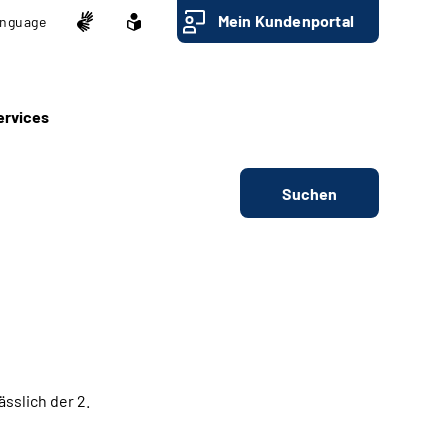
Mein Kundenportal
nguage
ervices
Suchen
sslich der 2.