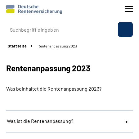
Prävention
Startseite
Rentenanpassung 2023
Reha
Rentenanpassung 2023
Rente
Beratung & Kontakt
Was beinhaltet die Rentenanpassung 2023?
Experten
Über uns & Presse
Was ist die Rentenanpassung?
Online-Services