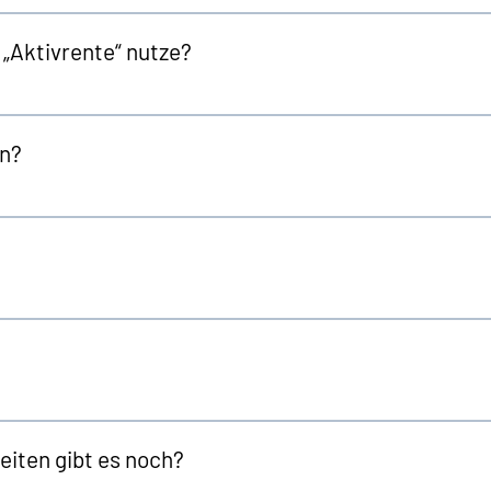
„Aktivrente“ nutze?
en?
eiten gibt es noch?