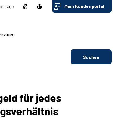
Mein Kundenportal
nguage
ervices
Suchen
eld für jedes
gsverhältnis