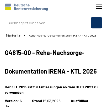
Prävention
Startseite
Reha-Nachsorge-Dokumentation IRENA - KTL 2025
Reha
G4815-00 - Reha-Nachsorge-
Rente
Beratung & Kontakt
Dokumentation IRENA - KTL 2025
Experten
Der KTL 2025 ist für Entlassungen ab dem 01.01.2027 zu
Über uns & Presse
verwenden
Version:
6
Stand
12.03.2026
Ausfüllbar:
Online-Services
Ja