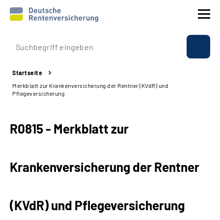
Prävention
Startseite
Reha
Merkblatt zur Krankenversicherung der Rentner (KVdR) und
Pflegeversicherung
Rente
R0815 - Merkblatt zur
Beratung & Kontakt
Experten
Krankenversicherung der Rentner
Über uns & Presse
(KVdR) und Pflegeversicherung
Online-Services