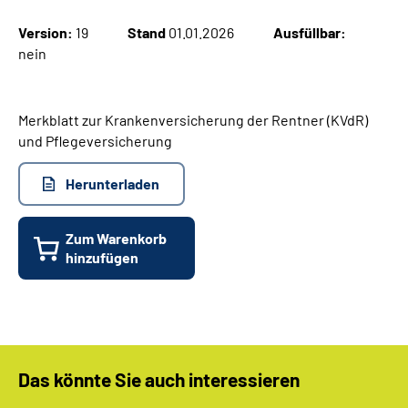
Version:
19
Stand
01.01.2026
Ausfüllbar:
Suche
nein
Language
Merkblatt zur Krankenversicherung der Rentner (KVdR)
und Pflegeversicherung
Inhalte in Gebärdensprache (DGS)
Herunterladen
Leichte Sprache
Zum Warenkorb
hinzufügen
Mein Kundenportal
Das könnte Sie auch interessieren