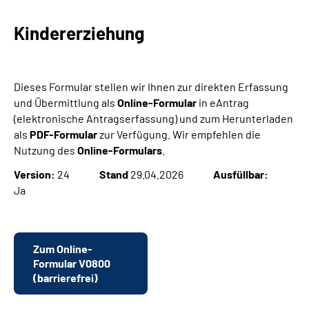
Kindererziehung
Suche
Language
Dieses Formular stellen wir Ihnen zur direkten Erfassung
und Übermittlung als
Online-Formular
in eAntrag
Inhalte in Gebärdensprache (DGS)
(elektronische Antragserfassung) und zum Herunterladen
als
PDF-Formular
zur Verfügung. Wir empfehlen die
Leichte Sprache
Nutzung des
Online-Formulars
.
Version:
24
Stand
29.04.2026
Ausfüllbar:
Ja
Mein Kundenportal
Zum Online-
Formular V0800
(barrierefrei)