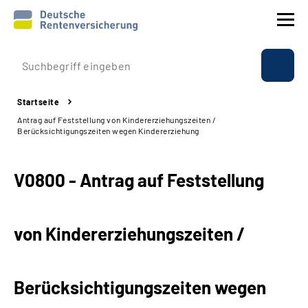
Prävention
Startseite
Reha
Antrag auf Feststellung von Kindererziehungszeiten /
Berücksichtigungszeiten wegen Kindererziehung
Rente
V0800 - Antrag auf Feststellung
Beratung & Kontakt
Experten
von Kindererziehungszeiten /
Über uns & Presse
Berücksichtigungszeiten wegen
Online-Services