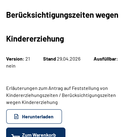
Berücksichtigungszeiten wegen
Suche
Language
Kindererziehung
Inhalte in Gebärdensprache (DGS)
Version:
21
Stand
29.04.2026
Ausfüllbar:
Leichte Sprache
nein
Erläuterungen zum Antrag auf Feststellung von
Mein Kundenportal
Kindererziehungszeiten / Berücksichtigungszeiten
wegen Kindererziehung
Herunterladen
Zum Warenkorb