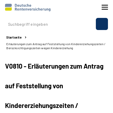
Prävention
Startseite
Reha
Erläuterungen zum Antrag auf Feststellung von Kindererziehungszeiten /
Berücksichtigungszeiten wegen Kindererziehung
Rente
V0810 - Erläuterungen zum Antrag
Beratung & Kontakt
Experten
auf Feststellung von
Über uns & Presse
Kindererziehungszeiten /
Online-Services