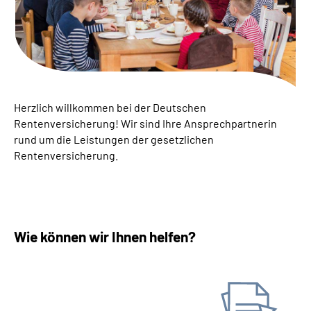
Suche
Language
Inhalte in Gebärdensprache (DGS)
Herzlich willkommen bei der Deutschen
Rentenversicherung! ­Wir sind Ihre Ansprechpartnerin
rund um die Leistungen der gesetzlichen
Leichte Sprache
Rentenversicherung.
Mein Kundenportal
Wie können wir Ihnen helfen?
Antrag stellen