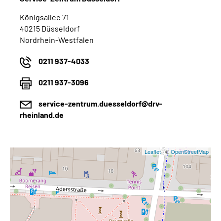
Königsallee 71
40215 Düsseldorf
Nordrhein-Westfalen
0211 937-4033
0211 937-3096
service-zentrum.duesseldorf@drv-
rheinland.de
Leaflet
| ©
OpenStreetMap