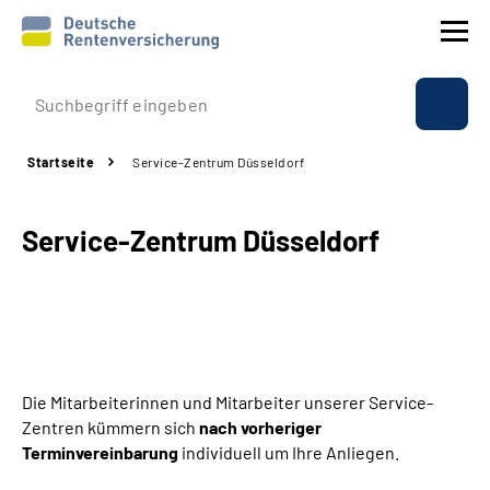
Prävention
Startseite
Service-Zentrum Düsseldorf
Reha
Service-Zentrum Düsseldorf
Rente
Beratung & Kontakt
Experten
Die Mitarbeiterinnen und Mitarbeiter unserer Service-
Über uns & Presse
Zentren kümmern sich
nach vorheriger
Terminvereinbarung
individuell um Ihre Anliegen.
Online-Services