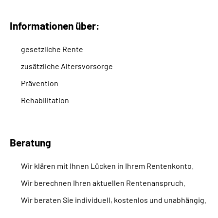
Suche
Informationen über:
gesetzliche Rente
Language
zusätzliche Altersvorsorge
Inhalte in Gebärdensprache (DGS)
Prävention
Rehabilitation
Leichte Sprache
Beratung
Mein Kundenportal
Wir klären mit Ihnen Lücken in Ihrem Rentenkonto.
Wir berechnen Ihren aktuellen Rentenanspruch.
Wir beraten Sie individuell, kostenlos und unabhängig.