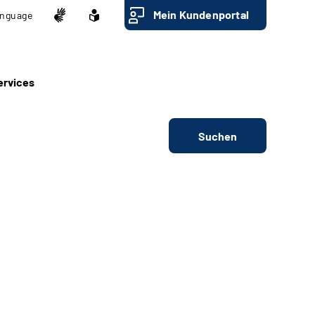
Mein Kundenportal
nguage
ervices
Suchen