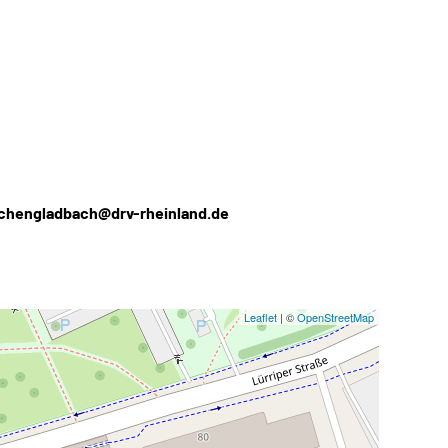
chengladbach@drv-rheinland.de
Leaflet
| ©
OpenStreetMap