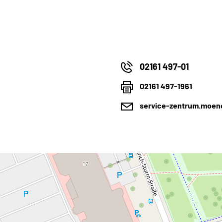
02161 497-01
02161 497-1961
service-zentrum.moen