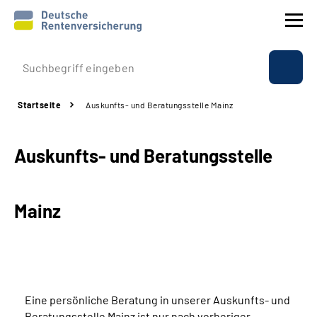
Prävention
Startseite
Auskunfts- und Beratungsstelle Mainz
Reha
Auskunfts- und Beratungsstelle
Rente
Beratung & Kontakt
Mainz
Experten
Über uns & Presse
Eine persönliche Beratung in unserer Auskunfts- und
Online-Services
Beratungsstelle Mainz ist nur nach vorheriger